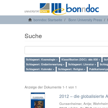
bonndoc Startseite
Bonn University Press
Suche
Schlagwort: Kosmologie ×
Klassifikation (DDC): ddc:930 ×
Sch
Schlagwort: Endzeiterwartung ×
Schlagwort: Literatur ×
Schlag
Schlagwort: Kalender ×
Schlagwort: Religion ×
Publikationstyp
Anzeige der Dokumente 1-1 von 1
2012 – die globalisierte
Gunsenheimer, Antje; Wehrheim,