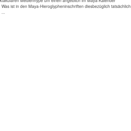
pektakulären Medienhype um einen angeblich im Maya-Kalender
Was ist in den Maya-Hieroglypheninschriften diesbezüglich tatsächlich
...