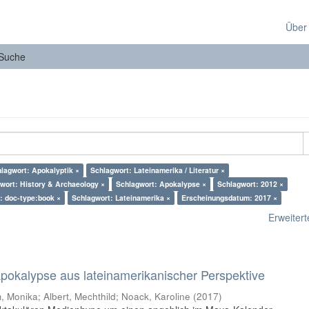
Über
Suche
lagwort: Apokalyptik ×
Schlagwort: Lateinamerika / Literatur ×
wort: History & Archaeology ×
Schlagwort: Apokalypse ×
Schlagwort: 2012 ×
: doc-type:book ×
Schlagwort: Lateinamerika ×
Erscheinungsdatum: 2017 ×
Erweiterte
 Apokalypse aus lateinamerikanischer Perspektive
 Monika; Albert, Mechthild; Noack, Karoline
(
2017
)