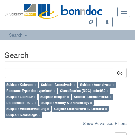
Toggl
navig
Search
Search
Go
Subject: Kalender ×
Subject: Apokalyptik ×
Subject: Apokalypse ×
Resource Type: doc-type:book ×
Classification (DDC): ddc:930 ×
Subject: Literatur ×
Subject: Religion ×
Subject: Lateinamerika ×
Date Issued: 2017 ×
Subject: History & Archaeology ×
Subject: Endzeiterwartung ×
Subject: Lateinamerika / Literatur ×
Subject: Kosmologie ×
Show Advanced Filters