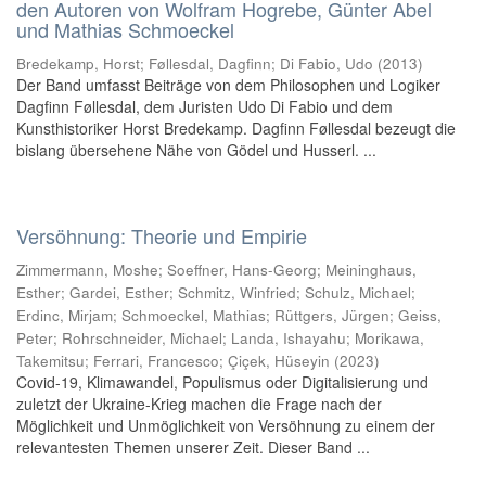
den Autoren von Wolfram Hogrebe, Günter Abel
und Mathias Schmoeckel
Bredekamp, Horst
;
Føllesdal, Dagfinn
;
Di Fabio, Udo
(
2013
)
Der Band umfasst Beiträge von dem Philosophen und Logiker
Dagfinn Føllesdal, dem Juristen Udo Di Fabio und dem
Kunsthistoriker Horst Bredekamp. Dagfinn Føllesdal bezeugt die
bislang übersehene Nähe von Gödel und Husserl. ...
Versöhnung: Theorie und Empirie
Zimmermann, Moshe
;
Soeffner, Hans-Georg
;
Meininghaus,
Esther
;
Gardei, Esther
;
Schmitz, Winfried
;
Schulz, Michael
;
Erdinc, Mirjam
;
Schmoeckel, Mathias
;
Rüttgers, Jürgen
;
Geiss,
Peter
;
Rohrschneider, Michael
;
Landa, Ishayahu
;
Morikawa,
Takemitsu
;
Ferrari, Francesco
;
Çiçek, Hüseyin
(
2023
)
Covid-19, Klimawandel, Populismus oder Digitalisierung und
zuletzt der Ukraine-Krieg machen die Frage nach der
Möglichkeit und Unmöglichkeit von Versöhnung zu einem der
relevantesten Themen unserer Zeit. Dieser Band ...