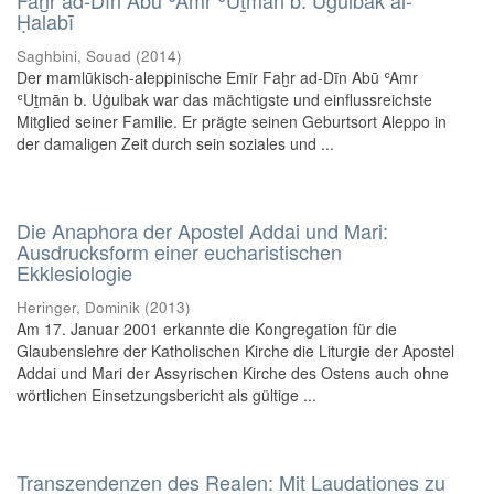
Faḫr ad-Dīn Abū ʿAmr ʿUṯmān b. Uġulbak al-
Ḥalabī
Saghbini, Souad
(
2014
)
Der mamlūkisch-aleppinische Emir Faḫr ad-Dīn Abū ʿAmr
ʿUṯmān b. Uġulbak war das mächtigste und einflussreichste
Mitglied seiner Familie. Er prägte seinen Geburtsort Aleppo in
der damaligen Zeit durch sein soziales und ...
Die Anaphora der Apostel Addai und Mari:
Ausdrucksform einer eucharistischen
Ekklesiologie
Heringer, Dominik
(
2013
)
Am 17. Januar 2001 erkannte die Kongregation für die
Glaubenslehre der Katholischen Kirche die Liturgie der Apostel
Addai und Mari der Assyrischen Kirche des Ostens auch ohne
wörtlichen Einsetzungsbericht als gültige ...
Transzendenzen des Realen: Mit Laudationes zu