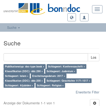
Toggl
navig
Suche
Suche
Los
Publikationstyp: doc-type:book ×
Schlagwort: Konferenzschrift ×
Klassifikation (DDC): ddc:290 ×
Schlagwort: Judentum ×
Schlagwort: Islam ×
Erscheinungsdatum: 2017 ×
Klassifikation (DDC): ddc:200 ×
Schlagwort: Geschichte 1171-1517 ×
Schlagwort: Aijubiden ×
Schlagwort: Religion ×
Erweiterte Filter
Anzeige der Dokumente 1-1 von 1