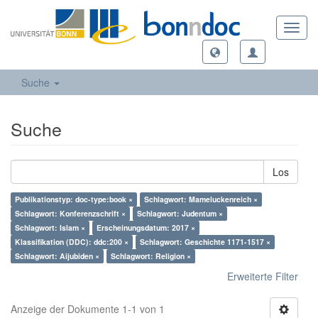
Toggl
navig
Suche
Suche
Los
Publikationstyp: doc-type:book ×
Schlagwort: Mameluckenreich ×
Schlagwort: Konferenzschrift ×
Schlagwort: Judentum ×
Schlagwort: Islam ×
Erscheinungsdatum: 2017 ×
Klassifikation (DDC): ddc:200 ×
Schlagwort: Geschichte 1171-1517 ×
Schlagwort: Aijubiden ×
Schlagwort: Religion ×
Erweiterte Filter
Anzeige der Dokumente 1-1 von 1