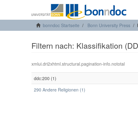
bonndoc Startseite
Bonn University Press
Filtern nach: Klassifikation (D
xmlui.dri2xhtml.structural.pagination-info.nototal
ddc:200 (1)
290 Andere Religionen (1)