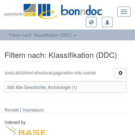
Toggl
navig
Filtern nach: Klassifikation (DDC)
Filtern nach: Klassifikation (DDC)
xmlui.dri2xhtml.structural.pagination-info.nototal
930 Alte Geschichte, Archäologie (1)
Kontakt
|
Impressum
Indexed by