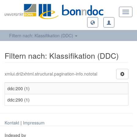
Toggl
navig
Filtern nach: Klassifikation (DDC)
Filtern nach: Klassifikation (DDC)
xmlui.dri2xhtml.structural.pagination-info.nototal
ddc:200 (1)
ddc:290 (1)
Kontakt
|
Impressum
Indexed by