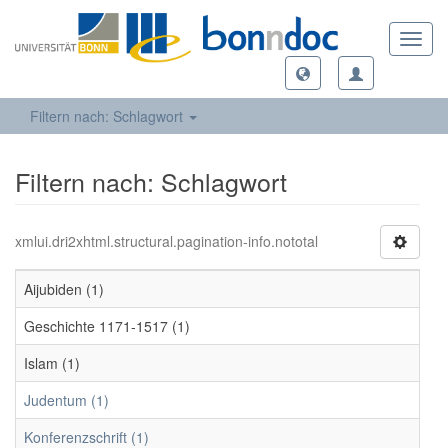
Toggl
navig
Filtern nach: Schlagwort
Filtern nach: Schlagwort
xmlui.dri2xhtml.structural.pagination-info.nototal
Aijubiden (1)
Geschichte 1171-1517 (1)
Islam (1)
Judentum (1)
Konferenzschrift (1)