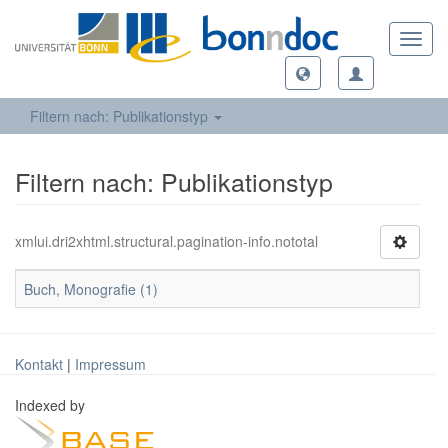
Toggl
navig
Filtern nach: Publikationstyp
Filtern nach: Publikationstyp
xmlui.dri2xhtml.structural.pagination-info.nototal
Buch, Monografie (1)
Kontakt
|
Impressum
Indexed by