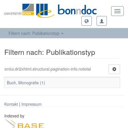
Toggl
navig
Filtern nach: Publikationstyp
Filtern nach: Publikationstyp
xmlui.dri2xhtml.structural.pagination-info.nototal
Buch, Monografie (1)
Kontakt
|
Impressum
Indexed by