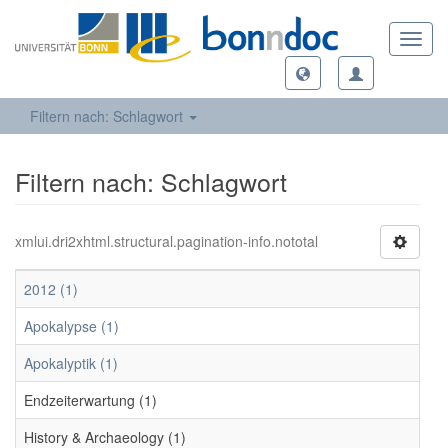
Toggl
navig
Filtern nach: Schlagwort
Filtern nach: Schlagwort
xmlui.dri2xhtml.structural.pagination-info.nototal
2012 (1)
Apokalypse (1)
Apokalyptik (1)
Endzeiterwartung (1)
History & Archaeology (1)