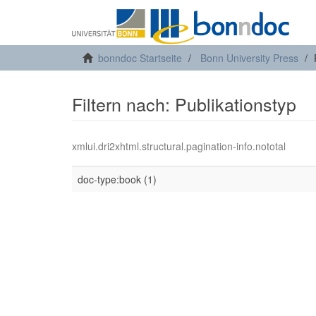
bonndoc Startseite
Bonn University Press
Filtern nach: Publikationstyp
xmlui.dri2xhtml.structural.pagination-info.nototal
doc-type:book (1)