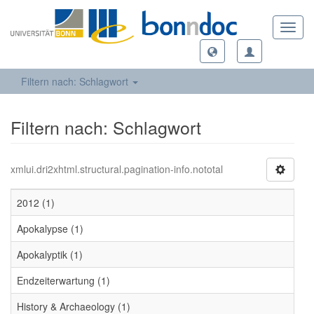
Toggl
navig
Filtern nach: Schlagwort
Filtern nach: Schlagwort
xmlui.dri2xhtml.structural.pagination-info.nototal
2012 (1)
Apokalypse (1)
Apokalyptik (1)
Endzeiterwartung (1)
History & Archaeology (1)