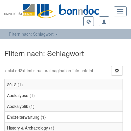
Toggl
navig
Filtern nach: Schlagwort
Filtern nach: Schlagwort
xmlui.dri2xhtml.structural.pagination-info.nototal
2012 (1)
Apokalypse (1)
Apokalyptik (1)
Endzeiterwartung (1)
History & Archaeology (1)