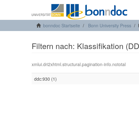
bonndoc Startseite
Bonn University Press
Filtern nach: Klassifikation (D
xmlui.dri2xhtml.structural.pagination-info.nototal
ddc:930 (1)