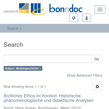
Toggl
navig
Search
Search
Go
Subject: Medizingeschichte ×
Show Advanced Filters
Now showing items 1-1 of 1
Ärztliches Ethos im Kontext: Historische,
phänomenologische und didaktische Analysen
Schott, Heinz Gustav; Bruchhausen, Walter
(
2010
)