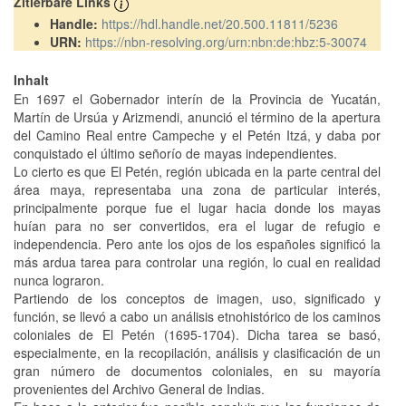
Zitierbare Links
Handle:
https://hdl.handle.net/20.500.11811/5236
URN:
https://nbn-resolving.org/urn:nbn:de:hbz:5-30074
Inhalt
En 1697 el Gobernador interín de la Provincia de Yucatán,
Martín de Ursúa y Arizmendi, anunció el término de la apertura
del Camino Real entre Campeche y el Petén Itzá, y daba por
conquistado el último señorío de mayas independientes.
Lo cierto es que El Petén, región ubicada en la parte central del
área maya, representaba una zona de particular interés,
principalmente porque fue el lugar hacia donde los mayas
huían para no ser convertidos, era el lugar de refugio e
independencia. Pero ante los ojos de los españoles significó la
más ardua tarea para controlar una región, lo cual en realidad
nunca lograron.
Partiendo de los conceptos de imagen, uso, significado y
función, se llevó a cabo un análisis etnohistórico de los caminos
coloniales de El Petén (1695-1704). Dicha tarea se basó,
especialmente, en la recopilación, análisis y clasificación de un
gran número de documentos coloniales, en su mayoría
provenientes del Archivo General de Indias.