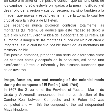
En base a lo anterior fue posible concluir que las funciones de
los caminos no sólo estuvieron ligadas a la mera movilidad y el
desarrollo de la región y sus consecuencias, sino también a la
imagen que mayas y españoles tenían de la zona, lo cual fue
crucial para la historia de El Petén.
Los españoles nunca pudieron controlar totalmente las
montañas (El Petén). Se deduce que este fracaso se debió a
que ellos nunca tuvieron la idea de la geografía de El Petén. En
su mente la imagen de las montañas nunca estuvo bien clara e
integrada, sin lo cual no fue posible hacer de las montañas un
territorio legible.
Fue posible entonces, proponer una serie de diferencias entre
los caminos antes y después de la conquista, así como una
clasificación (formal e informal) y las distintas funciones que
éstos tuvieron.
Image, function, use and meaning of the colonial roads
during the conquest of El Petén (1695-1704)
In 1697 the Governor of the Province of Yucatan, Martín de
Ursúa y Arizmendi, announced that the construction of the
Camino Real between Campeche und El Petén Itzá was
completed and with this the conquest of the last independent
Maya kingdom.