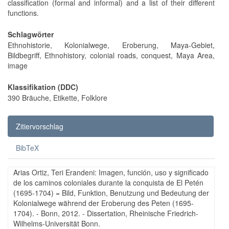
classification (formal and informal) and a list of their different
functions.
Schlagwörter
Ethnohistorie, Kolonialwege, Eroberung, Maya-Gebiet,
Bildbegriff, Ethnohistory, colonial roads, conquest, Maya Area,
image
Klassifikation (DDC)
390 Bräuche, Etikette, Folklore
Zitiervorschlag
BibTeX
Arias Ortiz, Teri Erandeni: Imagen, función, uso y significado
de los caminos coloniales durante la conquista de El Petén
(1695-1704) = Bild, Funktion, Benutzung und Bedeutung der
Kolonialwege während der Eroberung des Peten (1695-
1704). - Bonn, 2012. - Dissertation, Rheinische Friedrich-
Wilhelms-Universität Bonn.