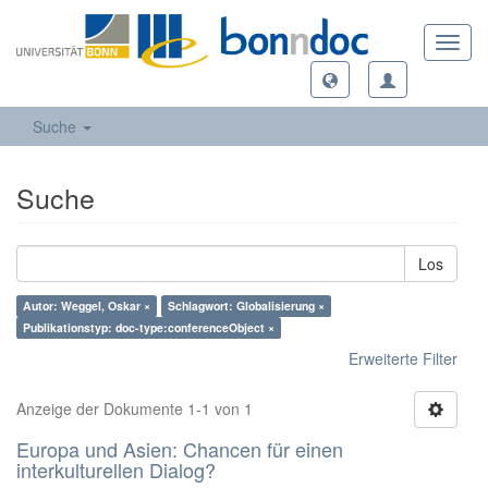
Toggl
navig
Suche
Suche
Los
Autor: Weggel, Oskar ×
Schlagwort: Globalisierung ×
Publikationstyp: doc-type:conferenceObject ×
Erweiterte Filter
Anzeige der Dokumente 1-1 von 1
Europa und Asien: Chancen für einen
interkulturellen Dialog?