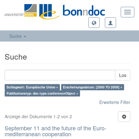
Toggl
navig
Suche
Suche
Los
Schlagwort: Europäische Union ×
Erscheinungsdatum: [2000 TO 2009] ×
Publikationstyp: doc-type:conferenceObject ×
Erweiterte Filter
Anzeige der Dokumente 1-2 von 2
September 11 and the future of the Euro-
mediterranean cooperation