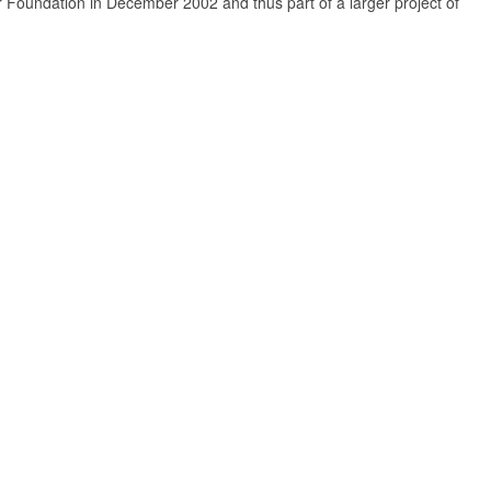
Foundation in December 2002 and thus part of a larger project of