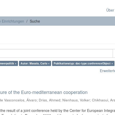
Über
e Einrichtungen
Suche
meerpolitik ×
Autor: Masala, Carlo ×
Publikationstyp: doc-type:conferenceObject ×
Erweiterte
ure of the Euro-mediterranean cooperation
de Vasconcelos, Álvaro
;
Driss, Ahmed
;
Nienhaus, Volker
;
Chikhaoui, Ar
he result of a joint conference held by the Center for European Integra