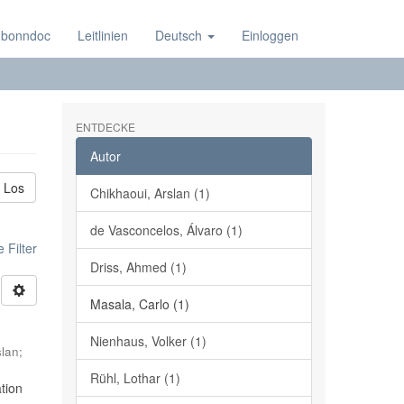
 bonndoc
Leitlinien
Deutsch
Einloggen
ENTDECKE
Autor
Los
Chikhaoui, Arslan (1)
de Vasconcelos, Álvaro (1)
 Filter
Driss, Ahmed (1)
Masala, Carlo (1)
Nienhaus, Volker (1)
slan
;
Rühl, Lothar (1)
tion