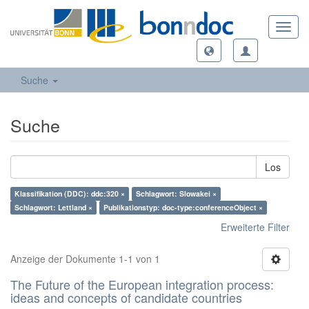
Toggl
navig
Suche
Suche
Los
Klassifikation (DDC): ddc:320 ×
Schlagwort: Slowakei ×
Schlagwort: Lettland ×
Publikationstyp: doc-type:conferenceObject ×
Erweiterte Filter
Anzeige der Dokumente 1-1 von 1
The Future of the European integration process:
ideas and concepts of candidate countries