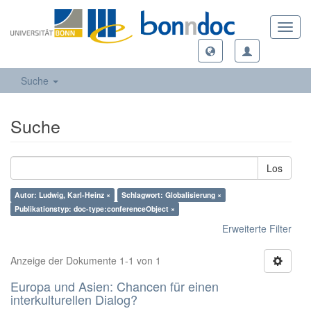
Toggl
navig
Suche
Suche
Los
Autor: Ludwig, Karl-Heinz ×
Schlagwort: Globalisierung ×
Publikationstyp: doc-type:conferenceObject ×
Erweiterte Filter
Anzeige der Dokumente 1-1 von 1
Europa und Asien: Chancen für einen
interkulturellen Dialog?