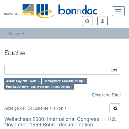
Toggl
navig
Suche
Suche
Los
Autor: Soyinka, Wole ×
Schlagwort: Globalisierung ×
Publikationstyp: doc-type:conferenceObject ×
Erweiterte Filter
Anzeige der Dokumente 1-1 von 1
Weltachsen 2000: International Congress 11./12.
November 1999 Bonn ; documentation