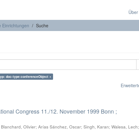
Über
e Einrichtungen
Suche
typ: doc-type:conferenceObject ×
Erweiterte
ational Congress 11./12. November 1999 Bonn ;
;
Blanchard, Olivier
;
Arías Sánchez, Oscar
;
Singh, Karan
;
Walesa, Lech