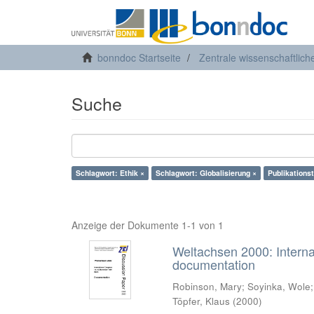
bonndoc Startseite
Zentrale wissenschaftlich
Suche
Schlagwort: Ethik ×
Schlagwort: Globalisierung ×
Publikations
Anzeige der Dokumente 1-1 von 1
Weltachsen 2000: Intern
documentation
Robinson, Mary
;
Soyinka, Wole
Töpfer, Klaus
(
2000
)