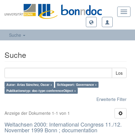
Toggl
navig
Suche
Suche
Los
Autor: Arías Sánchez, Oscar ×
Schlagwort: Governance ×
Publikationstyp: doc-type:conferenceObject ×
Erweiterte Filter
Anzeige der Dokumente 1-1 von 1
Weltachsen 2000: International Congress 11./12.
November 1999 Bonn ; documentation