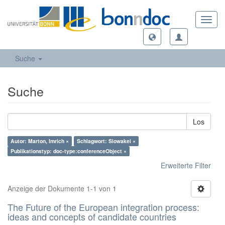
Toggl
navig
Suche
Suche
Los
Autor: Marton, Imrich ×
Schlagwort: Slowakei ×
Publikationstyp: doc-type:conferenceObject ×
Erweiterte Filter
Anzeige der Dokumente 1-1 von 1
The Future of the European integration process:
ideas and concepts of candidate countries