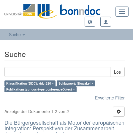
Toggl
navig
Suche
Suche
Los
Klassifikation (DDC): ddc:320 ×
Schlagwort: Slowakei ×
Publikationstyp: doc-type:conferenceObject ×
Erweiterte Filter
Anzeige der Dokumente 1-2 von 2
Die Bürgergesellschaft als Motor der europäischen
Integration: Perspektiven der Zusammenarbeit