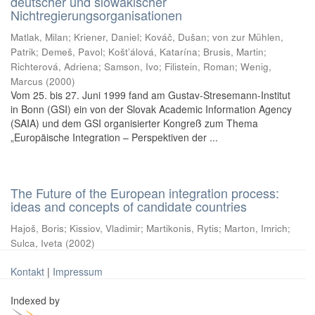
deutscher und slowakischer
Nichtregierungsorganisationen
Matlak, Milan
;
Kriener, Daniel
;
Kováč, Dušan
;
von zur Mühlen,
Patrik
;
Demeš, Pavol
;
Košt’álová, Katarína
;
Brusis, Martin
;
Richterová, Adriena
;
Samson, Ivo
;
Filistein, Roman
;
Wenig,
Marcus
(
2000
)
Vom 25. bis 27. Juni 1999 fand am Gustav-Stresemann-Institut
in Bonn (GSI) ein von der Slovak Academic Information Agency
(SAIA) und dem GSI organisierter Kongreß zum Thema
„Europäische Integration – Perspektiven der ...
The Future of the European integration process:
ideas and concepts of candidate countries
Hajoš, Boris
;
Kissiov, Vladimir
;
Martikonis, Rytis
;
Marton, Imrich
;
Sulca, Iveta
(
2002
)
Kontakt
|
Impressum
Indexed by