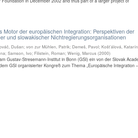
Foundation in December 2002 and thus part of a larger project of
s Motor der europäischen Integration: Perspektiven der
r und slowakischer Nichtregierungsorganisationen
ováč, Dušan
;
von zur Mühlen, Patrik
;
Demeš, Pavol
;
Košt’álová, Katarí
ena
;
Samson, Ivo
;
Filistein, Roman
;
Wenig, Marcus
(
2000
)
 am Gustav-Stresemann-Institut in Bonn (GSI) ein von der Slovak Acad
 dem GSI organisierter Kongreß zum Thema „Europäische Integration 