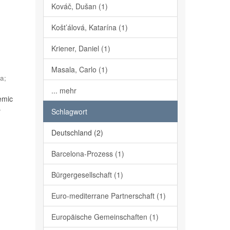
Kováč, Dušan (1)
Košt’álová, Katarína (1)
Kriener, Daniel (1)
Masala, Carlo (1)
na
;
... mehr
emic
–
Schlagwort
Deutschland (2)
Barcelona-Prozess (1)
Bürgergesellschaft (1)
Euro-mediterrane Partnerschaft (1)
Europäische Gemeinschaften (1)