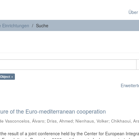
Über
e Einrichtungen
Suche
Object ×
Erweiterte
ure of the Euro-mediterranean cooperation
de Vasconcelos, Álvaro
;
Driss, Ahmed
;
Nienhaus, Volker
;
Chikhaoui, Ar
he result of a joint conference held by the Center for European Integra