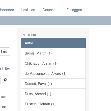
 bonndoc
Leitlinien
Deutsch
Einloggen
ENTDECKE
Autor
Los
Brusis, Martin (1)
Chikhaoui, Arslan (1)
 Filter
de Vasconcelos, Álvaro (1)
Demeš, Pavol (1)
Driss, Ahmed (1)
slan
;
Filistein, Roman (1)
tion