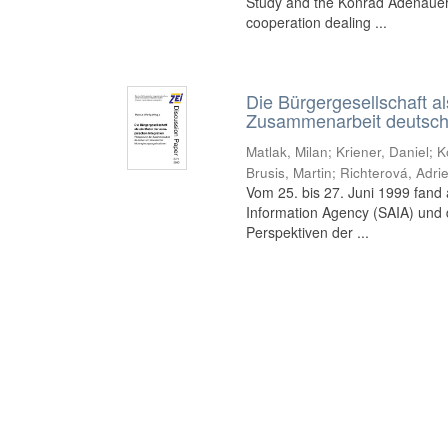
Study and the Konrad Adenauer 
cooperation dealing ...
Die Bürgergesellschaft al
Zusammenarbeit deutsche
Matlak, Milan
;
Kriener, Daniel
;
K
Brusis, Martin
;
Richterová, Adri
Vom 25. bis 27. Juni 1999 fand
Information Agency (SAIA) und
Perspektiven der ...