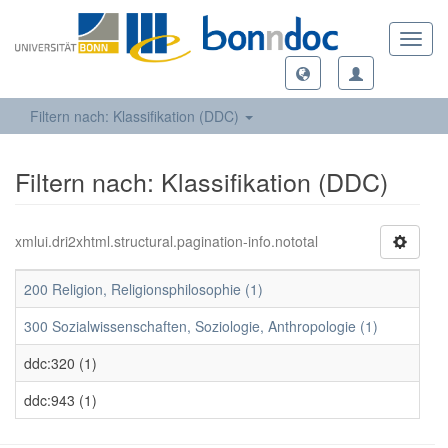
Toggl
navig
Filtern nach: Klassifikation (DDC)
Filtern nach: Klassifikation (DDC)
xmlui.dri2xhtml.structural.pagination-info.nototal
200 Religion, Religionsphilosophie (1)
300 Sozialwissenschaften, Soziologie, Anthropologie (1)
ddc:320 (1)
ddc:943 (1)