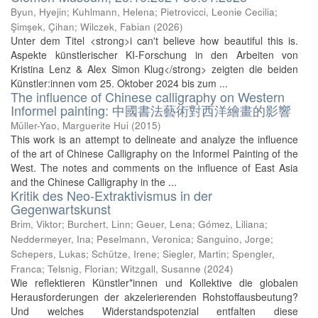
Byun, Hyejin
;
Kuhlmann, Helena
;
Pietrovicci, Leonie Cecilia
;
Şimşek, Çihan
;
Wilczek, Fabian
(
2026
)
Unter dem Titel <strong>i can't believe how beautiful this is.
Aspekte künstlerischer KI-Forschung in den Arbeiten von
Kristina Lenz & Alex Simon Klug</strong> zeigten die beiden
Künstler:innen vom 25. Oktober 2024 bis zum ...
The influence of Chinese calligraphy on Western
Informel painting: 中國書法藝術對西洋繪畫的影響
Müller-Yao, Marguerite Hui
(
2015
)
This work is an attempt to delineate and analyze the influence
of the art of Chinese Calligraphy on the Informel Painting of the
West. The notes and comments on the influence of East Asia
and the Chinese Calligraphy in the ...
Kritik des Neo-Extraktivismus in der
Gegenwartskunst
Brim, Viktor
;
Burchert, Linn
;
Geuer, Lena
;
Gómez, Liliana
;
Neddermeyer, Ina
;
Peselmann, Veronica
;
Sanguino, Jorge
;
Schepers, Lukas
;
Schütze, Irene
;
Siegler, Martin
;
Spengler,
Franca
;
Telsnig, Florian
;
Witzgall, Susanne
(
2024
)
Wie reflektieren Künstler*innen und Kollektive die globalen
Herausforderungen der akzelerierenden Rohstoffausbeutung?
Und welches Widerstandspotenzial entfalten diese