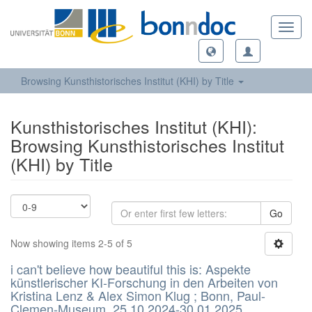
Toggl
navig
Browsing Kunsthistorisches Institut (KHI) by Title
Kunsthistorisches Institut (KHI):
Browsing Kunsthistorisches Institut
(KHI) by Title
Go
Now showing items 2-5 of 5
i can't believe how beautiful this is: Aspekte
künstlerischer KI-Forschung in den Arbeiten von
Kristina Lenz & Alex Simon Klug ; Bonn, Paul-
Clemen-Museum, 25.10.2024-30.01.2025