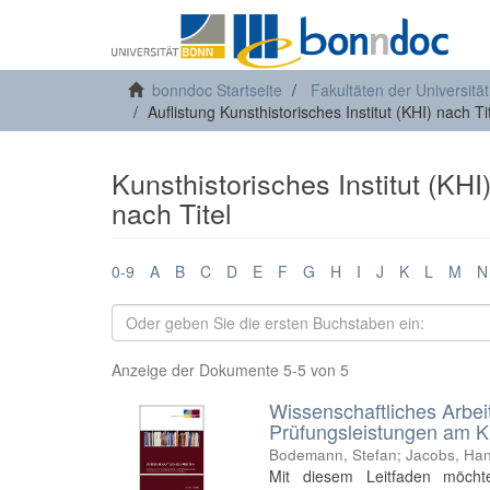
bonndoc Startseite
Fakultäten der Universitä
Auflistung Kunsthistorisches Institut (KHI) nach Ti
Kunsthistorisches Institut (KHI)
nach Titel
0-9
A
B
C
D
E
F
G
H
I
J
K
L
M
N
Anzeige der Dokumente 5-5 von 5
Wissenschaftliches Arbei
Prüfungsleistungen am Kun
Bodemann, Stefan
;
Jacobs, Han
Mit diesem Leitfaden möcht