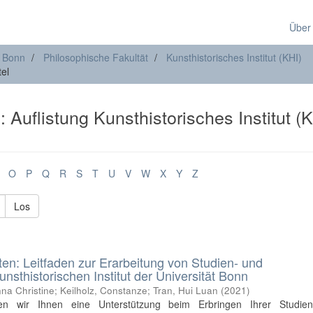
Über
t Bonn
Philosophische Fakultät
Kunsthistorisches Institut (KHI)
tel
: Auflistung Kunsthistorisches Institut (
O
P
Q
R
S
T
U
V
W
X
Y
Z
Los
ten: Leitfaden zur Erarbeitung von Studien- und
sthistorischen Institut der Universität Bonn
na Christine
;
Keilholz, Constanze
;
Tran, Hui Luan
(
2021
)
en wir Ihnen eine Unterstützung beim Erbringen Ihrer Studie