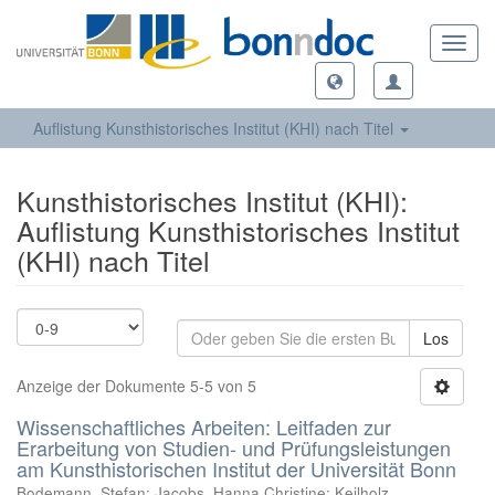
Toggl
navig
Auflistung Kunsthistorisches Institut (KHI) nach Titel
Kunsthistorisches Institut (KHI):
Auflistung Kunsthistorisches Institut
(KHI) nach Titel
Los
Anzeige der Dokumente 5-5 von 5
Wissenschaftliches Arbeiten: Leitfaden zur
Erarbeitung von Studien- und Prüfungsleistungen
am Kunsthistorischen Institut der Universität Bonn
Bodemann, Stefan
;
Jacobs, Hanna Christine
;
Keilholz,