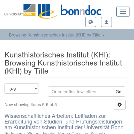
Toggl
navig
Browsing Kunsthistorisches Institut (KHI) by Title
Kunsthistorisches Institut (KHI):
Browsing Kunsthistorisches Institut
(KHI) by Title
Go
Now showing items 5-5 of 5
Wissenschaftliches Arbeiten: Leitfaden zur
Erarbeitung von Studien- und Prüfungsleistungen
am Kunsthistorischen Institut der Universität Bonn
Bodemann, Stefan
;
Jacobs, Hanna Christine
;
Keilholz,