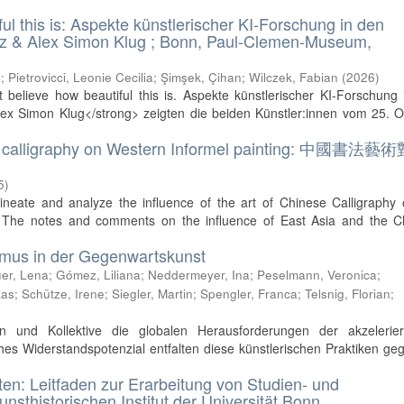
ful this is: Aspekte künstlerischer KI-Forschung in den
enz & Alex Simon Klug ; Bonn, Paul-Clemen-Museum,
a
;
Pietrovicci, Leonie Cecilia
;
Şimşek, Çihan
;
Wilczek, Fabian
(
2026
)
t believe how beautiful this is. Aspekte künstlerischer KI-Forschung
lex Simon Klug</strong> zeigten die beiden Künstler:innen vom 25. 
se calligraphy on Western Informel painting: 中國書法
5
)
ineate and analyze the influence of the art of Chinese Calligraphy
t. The notes and comments on the influence of East Asia and the C
ismus in der Gegenwartskunst
er, Lena
;
Gómez, Liliana
;
Neddermeyer, Ina
;
Peselmann, Veronica
;
kas
;
Schütze, Irene
;
Siegler, Martin
;
Spengler, Franca
;
Telsnig, Florian
;
nen und Kollektive die globalen Herausforderungen der akzelerie
s Widerstandspotenzial entfalten diese künstlerischen Praktiken ge
ten: Leitfaden zur Erarbeitung von Studien- und
sthistorischen Institut der Universität Bonn