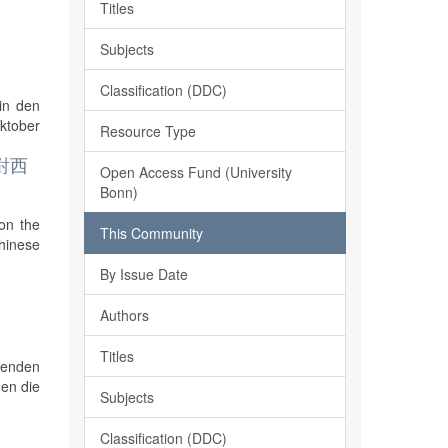
Titles
Subjects
Classification (DDC)
 in den
Oktober
Resource Type
藝術對西
Open Access Fund (University
Bonn)
 on the
This Community
hinese
By Issue Date
Authors
Titles
renden
gen die
Subjects
Classification (DDC)