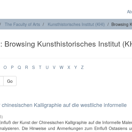
Ab
The Faculty of Arts
Kunsthistorisches Institut (KHI)
Browsing Ku
): Browsing Kunsthistorisches Institut (K
O
P
Q
R
S
T
U
V
W
X
Y
Z
Go
 chinesischen Kalligraphie auf die westliche informelle
5
)
Einfluß der Kunst der Chinesischen Kalligraphie auf die Informelle Male
analysieren. Die Hinweise und Anmerkungen zum Einfluß Ostasiens u