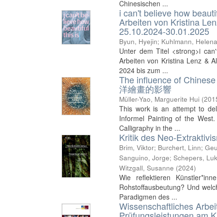
Chinesischen ...
i can't believe how beauti
Arbeiten von Kristina L
25.10.2024-30.01.2025
Byun, Hyejin
;
Kuhlmann, Helen
Unter dem Titel <strong>i can'
Arbeiten von Kristina Lenz & A
2024 bis zum ...
The influence of Chine
洋繪畫的影響
Müller-Yao, Marguerite Hui
(
201
This work is an attempt to del
Informel Painting of the Wes
Calligraphy in the ...
Kritik des Neo-Extraktiv
Brim, Viktor
;
Burchert, Linn
;
Geu
Sanguino, Jorge
;
Schepers, Lu
Witzgall, Susanne
(
2024
)
Wie reflektieren Künstler*in
Rohstoffausbeutung? Und welche
Paradigmen des ...
Wissenschaftliches Arbei
Prüfungsleistungen am Kun