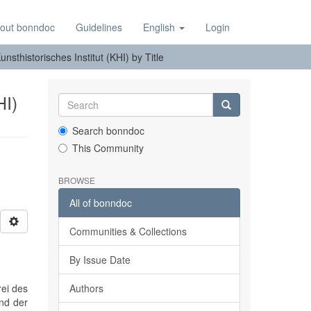
out bonndoc
Guidelines
English
Login
nsthistorisches Institut (KHI) by Title
HI)
Search bonndoc
This Community
BROWSE
All of bonndoc
Communities & Collections
By Issue Date
rei des
Authors
nd der