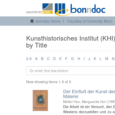
bonndoc Home
Faculties of University Bonn
Kunsthistorisches Institut (KHI
by Title
0-9
A
B
C
D
E
F
G
H
I
J
K
L
M
N
Now showing items 1-5 of 5
Der Einfluß der Kunst der
Malerei
Müller-Yao, Marguerite Hui
(
198
Die Arbeit ist ein Versuch, den 
Westens darzustellen und zu 