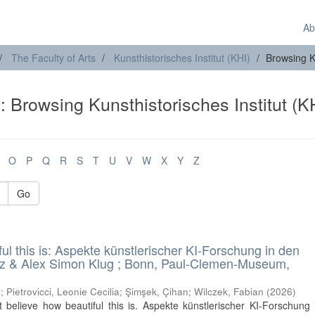
Ab
The Faculty of Arts
Kunsthistorisches Institut (KHI)
Browsing Ku
): Browsing Kunsthistorisches Institut (K
O
P
Q
R
S
T
U
V
W
X
Y
Z
Go
ful this is: Aspekte künstlerischer KI-Forschung in den
enz & Alex Simon Klug ; Bonn, Paul-Clemen-Museum,
a
;
Pietrovicci, Leonie Cecilia
;
Şimşek, Çihan
;
Wilczek, Fabian
(
2026
)
t believe how beautiful this is. Aspekte künstlerischer KI-Forschung