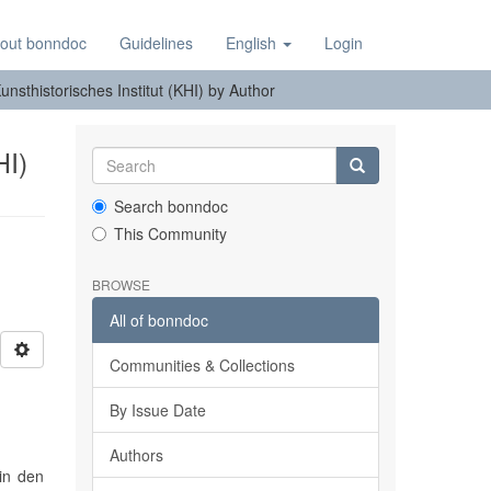
out bonndoc
Guidelines
English
Login
nsthistorisches Institut (KHI) by Author
HI)
Search bonndoc
This Community
BROWSE
All of bonndoc
Communities & Collections
By Issue Date
Authors
 in den