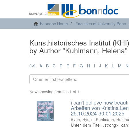
bonndoc Home
Faculties of University Bonn
Kunsthistorisches Institut (KHI
by Author "Kuhlmann, Helena"
0-9
A
B
C
D
E
F
G
H
I
J
K
L
M
N
Now showing items 1-1 of 1
i can't believe how beauti
Arbeiten von Kristina L
25.10.2024-30.01.2025
Byun, Hyejin
;
Kuhlmann, Helen
Unter dem Titel <strong>i can'