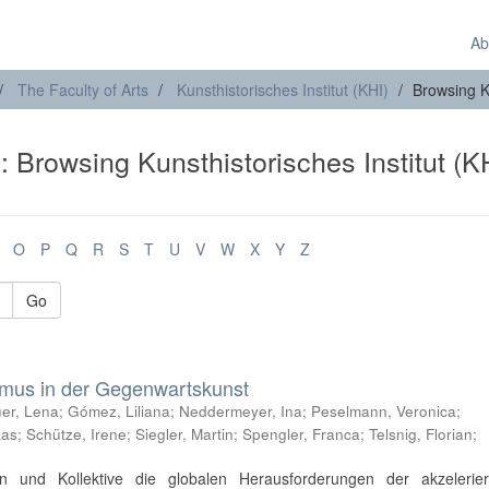
Ab
The Faculty of Arts
Kunsthistorisches Institut (KHI)
Browsing Ku
): Browsing Kunsthistorisches Institut (K
O
P
Q
R
S
T
U
V
W
X
Y
Z
Go
ismus in der Gegenwartskunst
er, Lena
;
Gómez, Liliana
;
Neddermeyer, Ina
;
Peselmann, Veronica
;
kas
;
Schütze, Irene
;
Siegler, Martin
;
Spengler, Franca
;
Telsnig, Florian
;
nen und Kollektive die globalen Herausforderungen der akzelerie