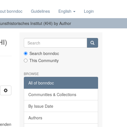
out bonndoc
Guidelines
English
Login
nsthistorisches Institut (KHI) by Author
HI)
Search bonndoc
This Community
BROWSE
All of bonndoc
Communities & Collections
By Issue Date
Authors
renden