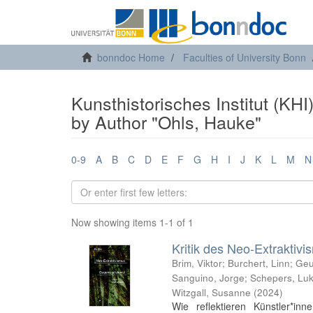
bonndoc Home
Faculties of University Bonn
Kunsthistorisches Institut (KHI
by Author "Ohls, Hauke"
0-9
A
B
C
D
E
F
G
H
I
J
K
L
M
N
Now showing items 1-1 of 1
Kritik des Neo-Extraktiv
Brim, Viktor
;
Burchert, Linn
;
Geu
Sanguino, Jorge
;
Schepers, Lu
Witzgall, Susanne
(
2024
)
Wie reflektieren Künstler*in