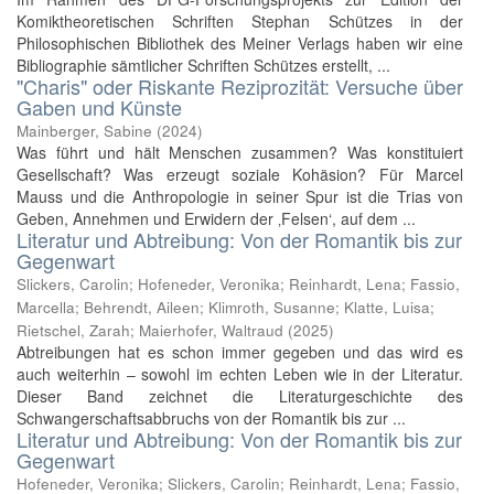
Komiktheoretischen Schriften Stephan Schützes in der
Philosophischen Bibliothek des Meiner Verlags haben wir eine
Bibliographie sämtlicher Schriften Schützes erstellt, ...
"Charis" oder Riskante Reziprozität: Versuche über
Gaben und Künste
Mainberger, Sabine
(
2024
)
Was führt und hält Menschen zusammen? Was konstituiert
Gesellschaft? Was erzeugt soziale Kohäsion? Für Marcel
Mauss und die Anthropologie in seiner Spur ist die Trias von
Geben, Annehmen und Erwidern der ‚Felsen‘, auf dem ...
Literatur und Abtreibung: Von der Romantik bis zur
Gegenwart
Slickers, Carolin
;
Hofeneder, Veronika
;
Reinhardt, Lena
;
Fassio,
Marcella
;
Behrendt, Aileen
;
Klimroth, Susanne
;
Klatte, Luisa
;
Rietschel, Zarah
;
Maierhofer, Waltraud
(
2025
)
Abtreibungen hat es schon immer gegeben und das wird es
auch weiterhin – sowohl im echten Leben wie in der Literatur.
Dieser Band zeichnet die Literaturgeschichte des
Schwangerschaftsabbruchs von der Romantik bis zur ...
Literatur und Abtreibung: Von der Romantik bis zur
Gegenwart
Hofeneder, Veronika
;
Slickers, Carolin
;
Reinhardt, Lena
;
Fassio,