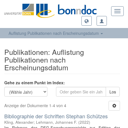
Toggl
navig
Auflistung Publikationen nach Erscheinungsdatum
Publikationen: Auflistung
Publikationen nach
Erscheinungsdatum
Gehe zu einem Punkt im Index:
Los
Anzeige der Dokumente 1-4 von 4
Bibliographie der Schriften Stephan Schützes
Kling, Alexander
;
Lehmann, Johannes F.
(
2022
)
Im Rahmen des DFG-Forschungsprojekts zur Edition der