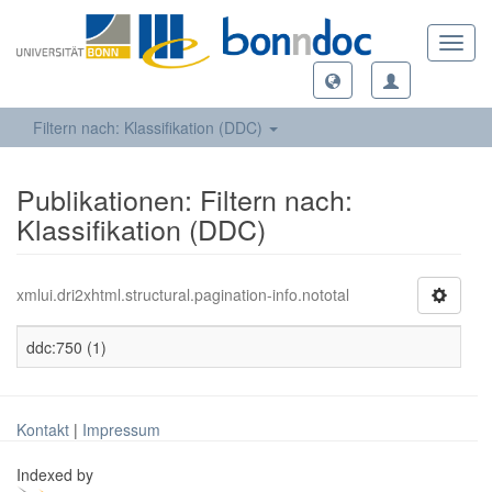
Toggl
navig
Filtern nach: Klassifikation (DDC)
Publikationen: Filtern nach:
Klassifikation (DDC)
xmlui.dri2xhtml.structural.pagination-info.nototal
ddc:750 (1)
Kontakt
|
Impressum
Indexed by