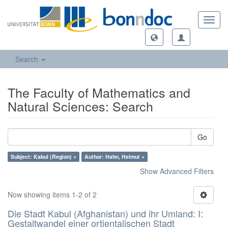
Toggl
navig
Search
The Faculty of Mathematics and
Natural Sciences: Search
Go
Subject: Kabul (Region) ×
Author: Hahn, Helmut ×
Show Advanced Filters
Now showing items 1-2 of 2
Die Stadt Kabul (Afghanistan) und ihr Umland: I:
Gestaltwandel einer ortientalischen Stadt