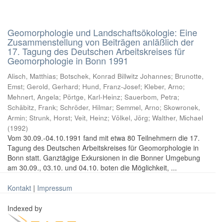
Geomorphologie und Landschaftsökologie: Eine
Zusammenstellung von Beiträgen anläßlich der
17. Tagung des Deutschen Arbeitskreises für
Geomorphologie in Bonn 1991
Alisch, Matthias
;
Botschek, Konrad Billwitz Johannes
;
Brunotte,
Emst
;
Gerold, Gerhard
;
Hund, Franz-Josef
;
Kleber, Arno
;
Mehnert, Angela
;
Pörtge, Karl-Heinz
;
Sauerbom, Petra
;
Schäbitz, Frank
;
Schröder, Hilmar
;
Semmel, Arno
;
Skowronek,
Armin
;
Strunk, Horst
;
Veit, Heinz
;
Völkel, Jörg
;
Walther, Michael
(
1992
)
Vom 30.09.-04.10.1991 fand mit etwa 80 Teilnehmern die 17.
Tagung des Deutschen Arbeitskreises für Geomorphologie in
Bonn statt. Ganztägige Exkursionen in die Bonner Umgebung
am 30.09., 03.10. und 04.10. boten die Möglichkeit, ...
Kontakt
|
Impressum
Indexed by