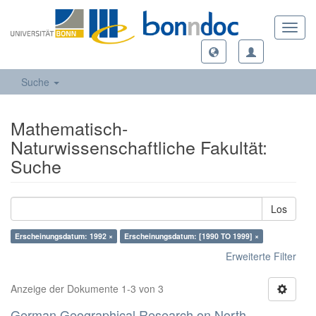
Toggl
navig
Suche
Mathematisch-
Naturwissenschaftliche Fakultät:
Suche
Los
Erscheinungsdatum: 1992 ×
Erscheinungsdatum: [1990 TO 1999] ×
Erweiterte Filter
Anzeige der Dokumente 1-3 von 3
German Geographical Research on North