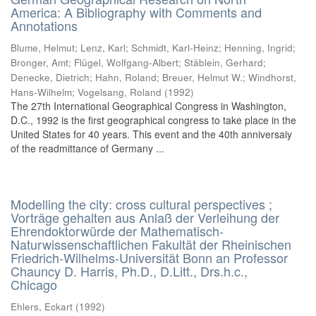
America: A Bibliography with Comments and
Annotations
Blume, Helmut
;
Lenz, Karl
;
Schmidt, Karl-Heinz
;
Henning, Ingrid
;
Bronger, Amt
;
Flügel, Wolfgang-Albert
;
Stäblein, Gerhard
;
Denecke, Dietrich
;
Hahn, Roland
;
Breuer, Helmut W.
;
Windhorst,
Hans-Wilhelm
;
Vogelsang, Roland
(
1992
)
The 27th International Geographical Congress in Washington,
D.C., 1992 is the first geographical congress to take place in the
United States for 40 years. This event and the 40th anniversaiy
of the readmittance of Germany ...
Modelling the city: cross cultural perspectives ;
Vorträge gehalten aus Anlaß der Verleihung der
Ehrendoktorwürde der Mathematisch-
Naturwissenschaftlichen Fakultät der Rheinischen
Friedrich-Wilhelms-Universität Bonn an Professor
Chauncy D. Harris, Ph.D., D.Litt., Drs.h.c.,
Chicago
Ehlers, Eckart
(
1992
)