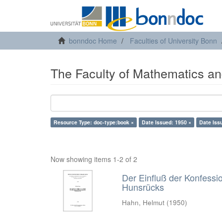
bonndoc Home
Faculties of University Bonn
The Faculty of Mathematics an
Resource Type: doc-type:book ×
Date Issued: 1950 ×
Date Iss
Now showing items 1-2 of 2
Der Einfluß der Konfessi
Hunsrücks
Hahn, Helmut
(
1950
)