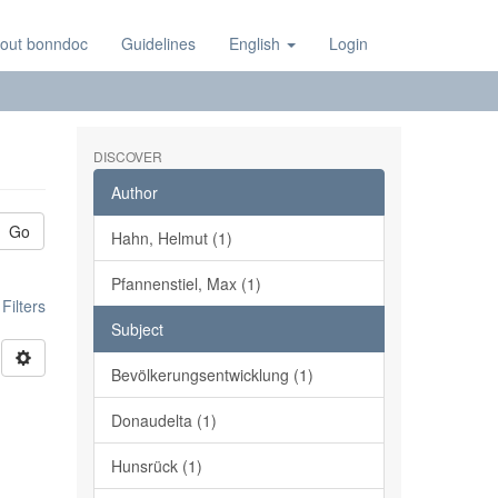
out bonndoc
Guidelines
English
Login
DISCOVER
Author
Go
Hahn, Helmut (1)
Pfannenstiel, Max (1)
ilters
Subject
Bevölkerungsentwicklung (1)
Donaudelta (1)
Hunsrück (1)