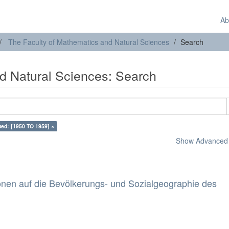
Ab
The Faculty of Mathematics and Natural Sciences
Search
d Natural Sciences: Search
ued: [1950 TO 1959] ×
Show Advanced F
onen auf die Bevölkerungs- und Sozialgeographie des