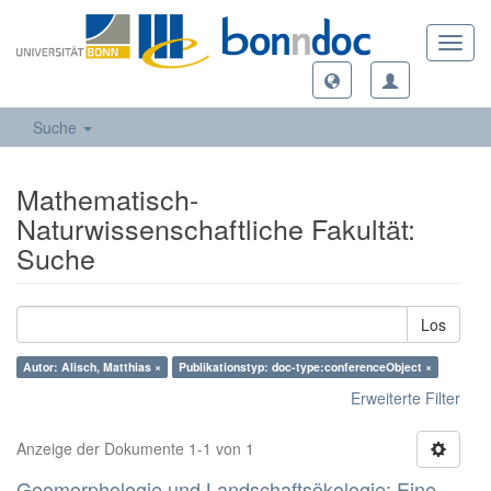
Toggl
navig
Suche
Mathematisch-
Naturwissenschaftliche Fakultät:
Suche
Los
Autor: Alisch, Matthias ×
Publikationstyp: doc-type:conferenceObject ×
Erweiterte Filter
Anzeige der Dokumente 1-1 von 1
Geomorphologie und Landschaftsökologie: Eine