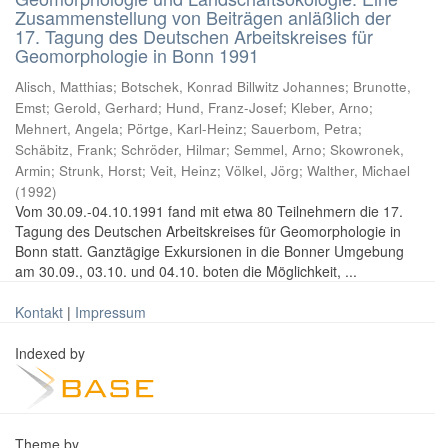
Zusammenstellung von Beiträgen anläßlich der
17. Tagung des Deutschen Arbeitskreises für
Geomorphologie in Bonn 1991
Alisch, Matthias
;
Botschek, Konrad Billwitz Johannes
;
Brunotte,
Emst
;
Gerold, Gerhard
;
Hund, Franz-Josef
;
Kleber, Arno
;
Mehnert, Angela
;
Pörtge, Karl-Heinz
;
Sauerbom, Petra
;
Schäbitz, Frank
;
Schröder, Hilmar
;
Semmel, Arno
;
Skowronek,
Armin
;
Strunk, Horst
;
Veit, Heinz
;
Völkel, Jörg
;
Walther, Michael
(
1992
)
Vom 30.09.-04.10.1991 fand mit etwa 80 Teilnehmern die 17.
Tagung des Deutschen Arbeitskreises für Geomorphologie in
Bonn statt. Ganztägige Exkursionen in die Bonner Umgebung
am 30.09., 03.10. und 04.10. boten die Möglichkeit, ...
Kontakt
|
Impressum
Indexed by
Theme by