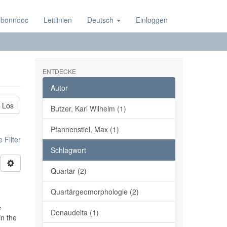
 bonndoc
Leitlinien
Deutsch
Einloggen
ENTDECKE
Autor
Los
Butzer, Karl Wilhelm (1)
Pfannenstiel, Max (1)
 Filter
Schlagwort
Quartär (2)
Quartärgeomorphologie (2)
e
Donaudelta (1)
in the