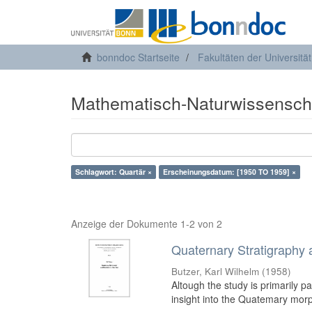
bonndoc Startseite
Fakultäten der Universitä
Mathematisch-Naturwissenscha
Schlagwort: Quartär ×
Erscheinungsdatum: [1950 TO 1959] ×
Anzeige der Dokumente 1-2 von 2
Quaternary Stratigraphy 
Butzer, Karl Wilhelm
(
1958
)
Altough the study is primarily p
insight into the Quatemary morph