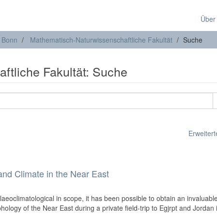
Über
t Bonn
Mathematisch-Naturwissenschaftliche Fakultät
Suche
ftliche Fakultät: Suche
Erweiterte
and Climate in the Near East
alaeoclimatological in scope, it has been possible to obtain an invaluabl
ology of the Near East during a private field-trip to Egjrpt and Jordan 