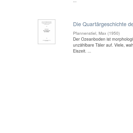
...
Die Quartärgeschichte d
Pfannenstiel, Max
(
1950
)
Der Ozeanboden ist morphologisc
unzählbare Täler auf. Viele, wah
Eiszeit. ...