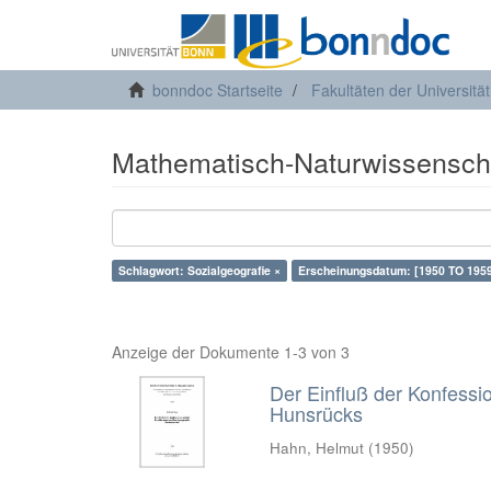
bonndoc Startseite
Fakultäten der Universitä
Mathematisch-Naturwissenscha
Schlagwort: Sozialgeografie ×
Erscheinungsdatum: [1950 TO 1959
Anzeige der Dokumente 1-3 von 3
Der Einfluß der Konfessi
Hunsrücks
Hahn, Helmut
(
1950
)