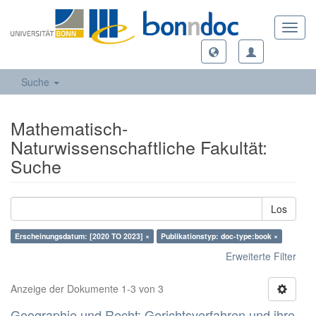
Toggl
navig
Suche
Mathematisch-
Naturwissenschaftliche Fakultät:
Suche
Los
Erscheinungsdatum: [2020 TO 2023] ×
Publikationstyp: doc-type:book ×
Erweiterte Filter
Anzeige der Dokumente 1-3 von 3
Geographie und Recht: Gerichtsverfahren und ihre