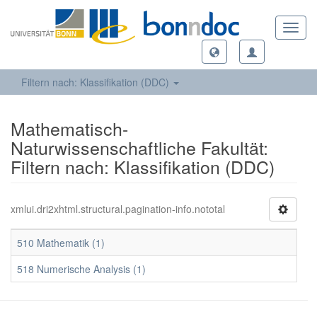
Toggl
navig
Filtern nach: Klassifikation (DDC)
Mathematisch-
Naturwissenschaftliche Fakultät:
Filtern nach: Klassifikation (DDC)
xmlui.dri2xhtml.structural.pagination-info.nototal
510 Mathematik (1)
518 Numerische Analysis (1)