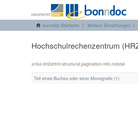
bonndoc Startseite
Weitere Einrichtungen
Hochschulrechenzentrum (HRZ):
xmlui.dri2xhtml.structural.pagination-info.nototal
Teil eines Buches oder einer Monografie (1)