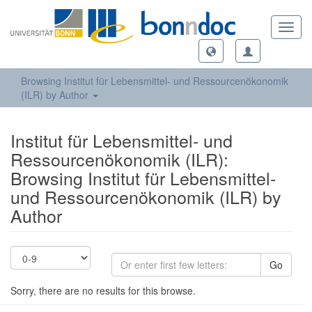
Toggl
navig
Browsing Institut für Lebensmittel- und Ressourcenökonomik
(ILR) by Author
Institut für Lebensmittel- und
Ressourcenökonomik (ILR):
Browsing Institut für Lebensmittel-
und Ressourcenökonomik (ILR) by
Author
Go
Sorry, there are no results for this browse.