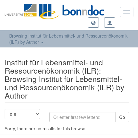
Toggl
navig
Browsing Institut für Lebensmittel- und Ressourcenökonomik
(ILR) by Author
Institut für Lebensmittel- und
Ressourcenökonomik (ILR):
Browsing Institut für Lebensmittel-
und Ressourcenökonomik (ILR) by
Author
Go
Sorry, there are no results for this browse.